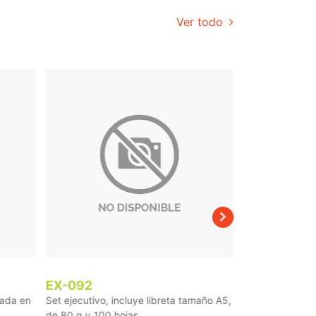
Ver todo
EX-092
TE-217
cada en
Set ejecutivo, incluye libreta tamaño A5,
Botella deporti
...
de 80 g y 100 hojas, ...
fabricada en tri