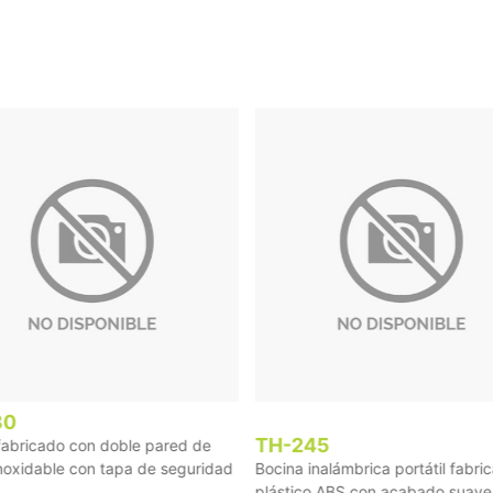
80
TH-245
abricado con doble pared de
noxidable con tapa de seguridad
Bocina inalámbrica portátil fabri
plástico ABS con acabado suave 