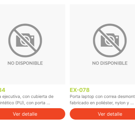
78
EX-072
laptop con correa desmontable
Tarjetero Universal para celular
do en poliéster, nylon y ...
fabricado en silicón con adhesivo
Ver detalle
Ver detalle