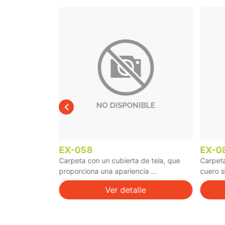
EX-084
EX-0
de tela, que
Carpeta ejecutiva, con cubierta de
Porta 
ia ...
cuero sintético (PU), con porta ...
fabrica
le
Ver detalle