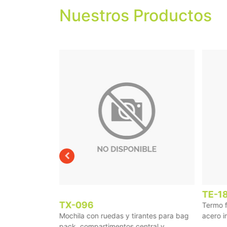
Nuestros Productos
TE-1
TX-096
Termo f
ar de tamaños
Mochila con ruedas y tirantes para bag
acero i
...
pack, compartimentos central y ...
...