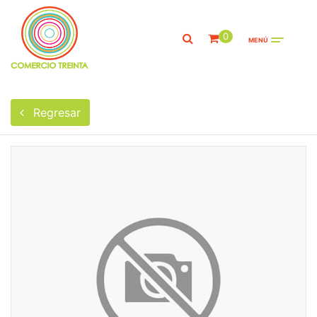
0
MENÚ
Regresar