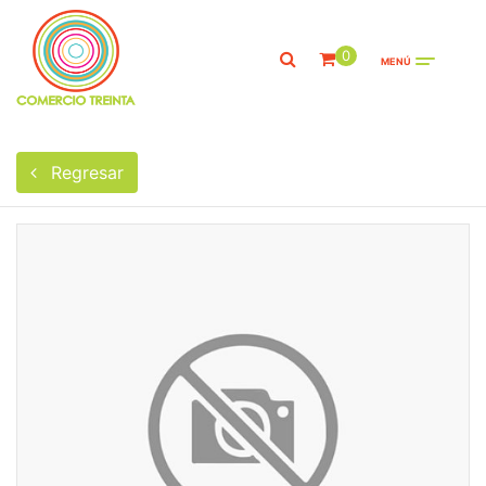
0
MENÚ
Regresar