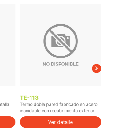
TE-113
TE-064
talla
Termo doble pared fabricado en acero
Termo de acero
inoxidable con recubrimiento exterior ...
con tapa de plá
Ver detalle
V