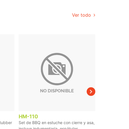
Ver todo
HM-110
BL-142
 Rubber
Set de BBQ en estuche con cierre y asa,
Bolígrafo fabric
..
incluye indumentaria, espátulas, ...
garantiza su dur