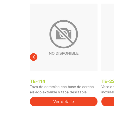
TE-114
TE-2
e doble pared
Taza de cerámica con base de corcho
Vaso do
rosca, con ...
aislado extraíble y tapa deslizable ...
inoxidab
le
Ver detalle