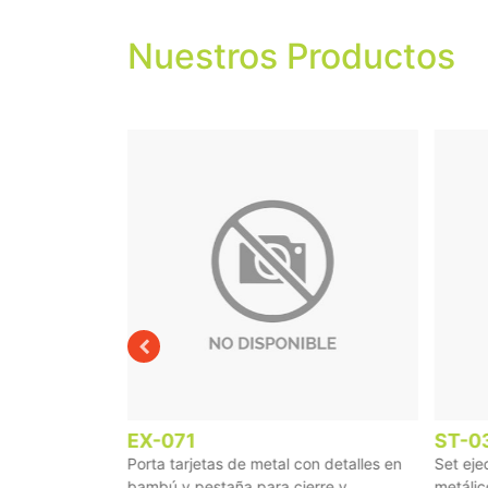
Nuestros Productos
EX-071
ST-0
onido sin
Porta tarjetas de metal con detalles en
Set eje
cia de 5 ...
bambú y pestaña para cierre y ...
metálic