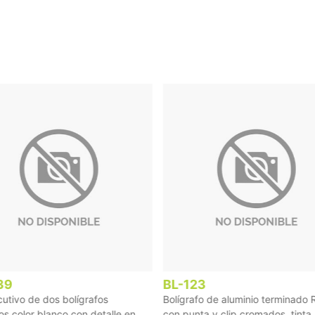
39
BL-123
cutivo de dos bolígrafos
Bolígrafo de aluminio terminado
os color blanco con detalle en ...
con punta y clip cromados, tinta .