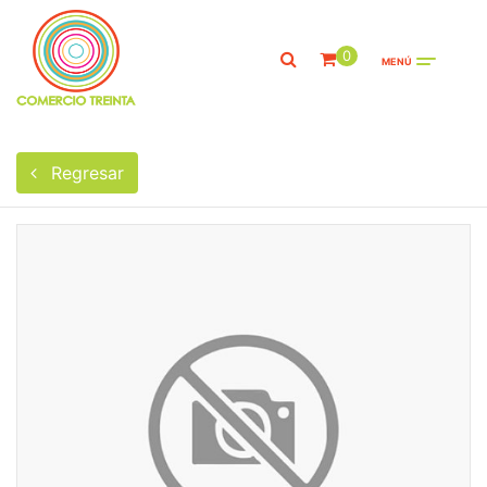
0
MENÚ
Regresar