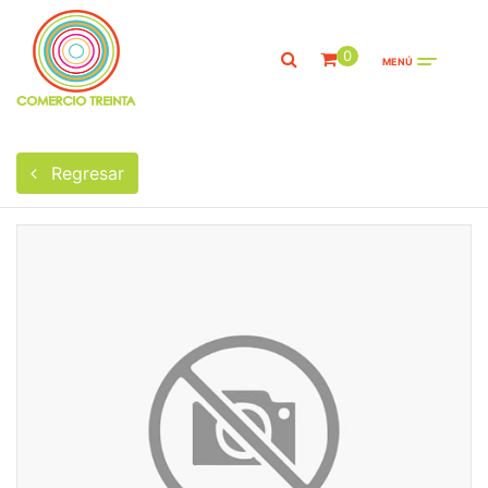
0
MENÚ
Regresar